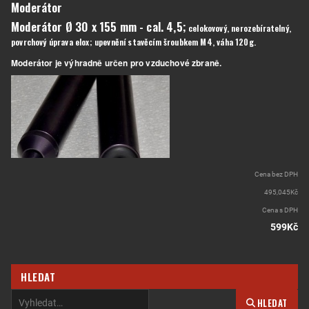
Moderátor
Moderátor Ø 30 x 155 mm - cal. 4,5;
celokovový, nerozebíratelný,
povrchový úprava elox; upevnění stavěcím šroubkem M4, váha 120g.
Moderátor je výhradně určen pro vzduchové zbraně.
Cena bez DPH
495,045Kč
Cena s DPH
599Kč
HLEDAT
HLEDAT